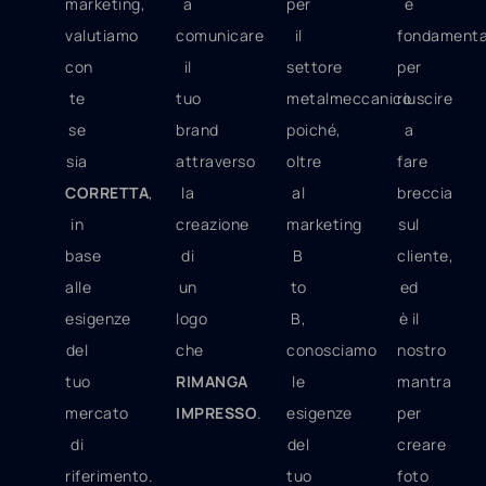
marketing,
a
per
è
valutiamo
comunicare
il
fondamenta
con
il
settore
per
te
tuo
metalmeccanico
riuscire
se
brand
poiché,
a
sia
attraverso
oltre
fare
CORRETTA
,
la
al
breccia
in
creazione
marketing
sul
base
di
B
cliente,
alle
un
to
ed
esigenze
logo
B,
è il
del
che
conosciamo
nostro
tuo
RIMANGA
le
mantra
mercato
IMPRESSO
.
esigenze
per
di
del
creare
riferimento.
tuo
foto