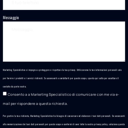
Messaggio
Marketing Specialistico si impegna a proteggere e rispettare la tua privacy. Utilizzeremo le tue informazioni personali solo
per fornire i prodotti e i servizi richiesti. Se acconsenti a contattarti per questo scopo, spunta qui sotto per accettare il
contatto da parte nostra.
Consento a a Marketing Specialistico di comunicare con me via e-
mail per rispondere a questa richiesta.
Per gestire la tua richiesta, Marketing Specialistico ha bisogno di conservare ed elaborare i tuoi dati personali. Se acconsenti
alla memorizzazione dei tuoi dati personali per questo scopo e confermi di aver letto la nostra
privacy policy
, seleziona questa