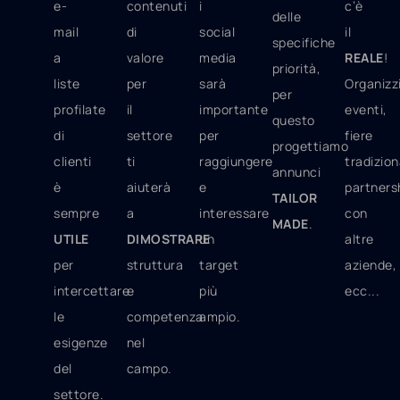
e-
contenuti
i
c’è
delle
mail
di
social
il
specifiche
a
valore
media
REALE
!
priorità,
liste
per
sarà
Organiz
per
profilate
il
importante
eventi,
questo
di
settore
per
fiere
progettiamo
clienti
ti
raggiungere
tradizion
annunci
è
aiuterà
e
partners
TAILOR
sempre
a
interessare
con
MADE
.
UTILE
DIMOSTRARE
un
altre
per
struttura
target
aziende,
intercettare
e
più
ecc...
le
competenza
ampio.
esigenze
nel
del
campo.
settore.