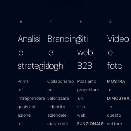
servizi:
Analisi
Branding
Siti
Video
e
e
web
e
strategia
loghi
B2B
foto
Prima
Collaboriamo
Possiamo
MOSTRA
di
per
progettare
e
intraprendere
valorizzare
un
DIMOSTRA
.
qualsiasi
l'identità
sito
In
azione
aziendale,
web
questo
di
aiutandoti
FUNZIONALE
settore