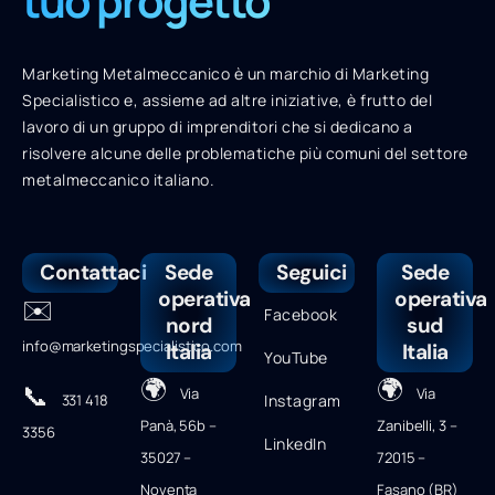
tuo progetto
Marketing Metalmeccanico è un marchio di Marketing
Specialistico e, assieme ad altre iniziative, è frutto del
lavoro di un gruppo di imprenditori che si dedicano a
risolvere alcune delle problematiche più comuni del settore
metalmeccanico italiano.
Contattaci
Sede
Seguici
Sede
operativa
operativa
✉️
Facebook
nord
sud
info@marketingspecialistico.com
Italia
Italia
YouTube
🌍
🌍
📞
Via
Via
331 418
Instagram
Panà, 56b –
Zanibelli, 3 –
3356
LinkedIn
35027 –
72015 –
Noventa
Fasano (BR)