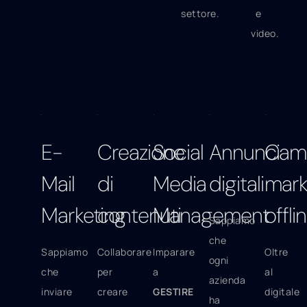
settore.
e
video.
E-
Creazione
Social
Annunci
Cam
Mail
di
Media
digitali
mark
Marketing
contenuti
Management
offli
Sappiamo
che
Sappiamo
Collaborare
Imparare
Oltre
ogni
che
per
a
al
azienda
inviare
creare
GESTIRE
digitale
ha