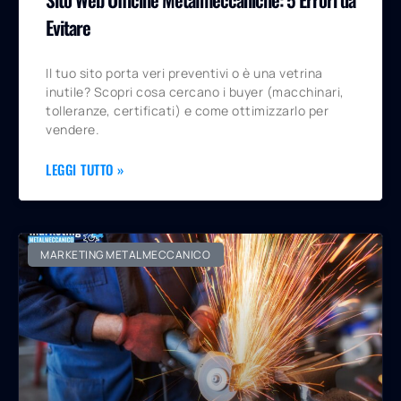
Evitare
Il tuo sito porta veri preventivi o è una vetrina
inutile? Scopri cosa cercano i buyer (macchinari,
tolleranze, certificati) e come ottimizzarlo per
vendere.
LEGGI TUTTO »
MARKETING METALMECCANICO