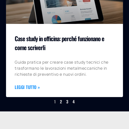
Case study in officina: perché funzionano e
come scriverli
Guida pratica per creare case study tecnici che
trasformano le lavorazioni metalmeccaniche in
richieste di preventivo e nuovi ordini.
LEGGI TUTTO »
1
2
3
4