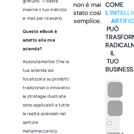
gratuito. Ti basta
non è mai
COME
inserire il tuo indirizzo
stato così
L’INTELL
e-mail per riceverlo.
semplice.
ARTIFI
PUÒ
Questo eBook è
TRASFOR
adatto alla mia
RADICAL
azienda?
IL
TUO
Assolutamente! Che la
BUSINESS
tua azienda sia
focalizzata su prodotti
tradizionali o innovativi,
le strategie illustrate
sono applicabili a tutte
le realtà aziendali nel
settore
metalmeccanico.
Confermo di