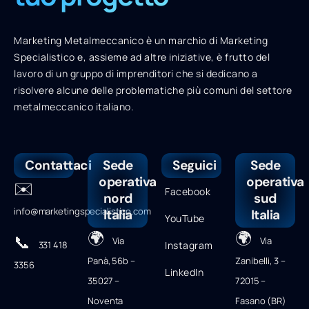
Marketing Metalmeccanico è un marchio di Marketing
Specialistico e, assieme ad altre iniziative, è frutto del
lavoro di un gruppo di imprenditori che si dedicano a
risolvere alcune delle problematiche più comuni del settore
metalmeccanico italiano.
Contattaci
Sede
Seguici
Sede
operativa
operativa
✉️
Facebook
nord
sud
info@marketingspecialistico.com
Italia
Italia
YouTube
🌍
🌍
📞
Via
Via
331 418
Instagram
Panà, 56b –
Zanibelli, 3 –
3356
LinkedIn
35027 –
72015 –
Noventa
Fasano (BR)