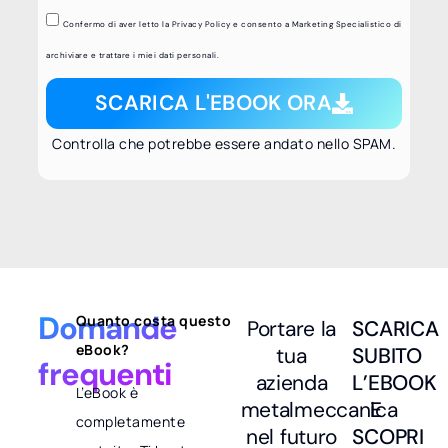
Confermo di aver letto la Privacy Policy e consento a Marketing Specialistico di
archiviare e trattare i miei dati personali.
SCARICA L'EBOOK ORA
Controlla che potrebbe essere andato nello SPAM.
Domande
Quanto costa questo
Portare la
SCARICA
eBook?
tua
SUBITO
frequenti
azienda
L’EBOOK
L’eBook è
metalmeccanica
E
completamente
nel futuro
SCOPRI