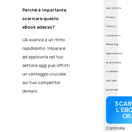
aver letto la
Perché è importante
scaricare questo
Privacy
eBook adesso?
Policy e
consento a
L’AI avanza a un ritmo
Marketing
rapidissimo. Imparare
Specialistico
ad applicarla nel tuo
di archiviare
settore oggi può offrirti
e trattare i
un vantaggio cruciale
miei dati
sui tuoi competitor
personali.
domani.
SCAR
L'EB
OR
Controlla