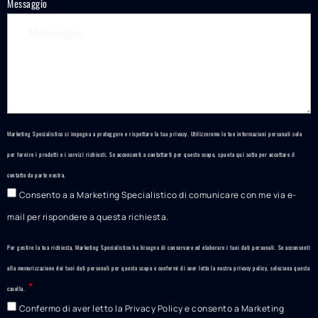
Messaggio
Marketing Specialistico si impegna a proteggere e rispettare la tua privacy. Utilizzeremo le tue informazioni personali solo
per fornire i prodotti e i servizi richiesti. Se acconsenti a contattarti per questo scopo, spunta qui sotto per accettare il
contatto da parte nostra.
Consento a a Marketing Specialistico di comunicare con me via e-
mail per rispondere a questa richiesta.
Per gestire la tua richiesta, Marketing Specialistico ha bisogno di conservare ed elaborare i tuoi dati personali. Se acconsenti
alla memorizzazione dei tuoi dati personali per questo scopo e confermi di aver letto la nostra
privacy policy
, seleziona questa
casella.
Confermo di aver letto la Privacy Policy e consento a Marketing