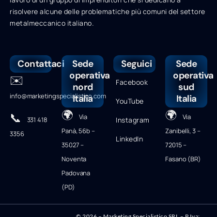
risolvere alcune delle problematiche più comuni del settore
metalmeccanico italiano.
Contattaci
Sede
Seguici
Sede
operativa
operativa
✉️
Facebook
nord
sud
info@marketingspecialistico.com
Italia
Italia
YouTube
🌍
🌍
📞
Via
Via
331 418
Instagram
Panà, 56b –
Zanibelli, 3 –
3356
LinkedIn
35027 –
72015 –
Noventa
Fasano (BR)
Padovana
(PD)
©
2026
– Marketing Specialistico SRL – P.Iva: